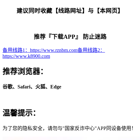
建议同时收藏【线路网址】与【本网页】
推荐『下载APP』 防止迷路
备用线路
1
：
https://www.rznbm.com
备用线路
2
：
https://www.k8900.com
推荐浏览器：
谷歌、Safari、火狐、Edge
温馨提示：
为了您的隐私安全，请勿与"国家反诈中心"APP同设备使用！