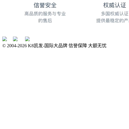
© 2004-
2026
K8凯发-国际大品牌 信誉保障 大额无忧