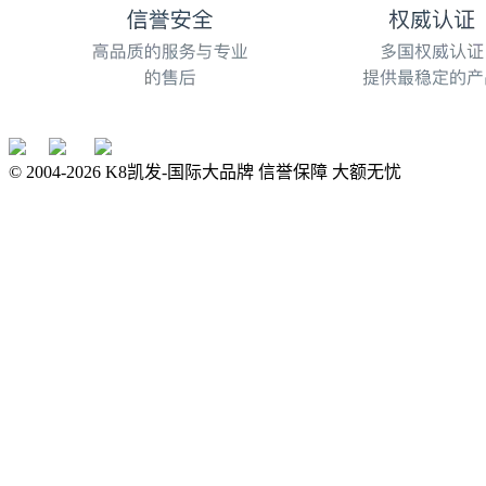
© 2004-
2026
K8凯发-国际大品牌 信誉保障 大额无忧