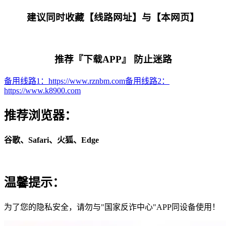
建议同时收藏【线路网址】与【本网页】
推荐『下载APP』 防止迷路
备用线路
1
：
https://www.rznbm.com
备用线路
2
：
https://www.k8900.com
推荐浏览器：
谷歌、Safari、火狐、Edge
温馨提示：
为了您的隐私安全，请勿与"国家反诈中心"APP同设备使用！