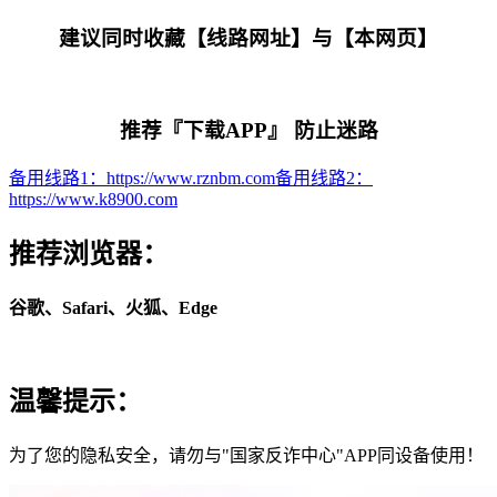
建议同时收藏【线路网址】与【本网页】
推荐『下载APP』 防止迷路
备用线路
1
：
https://www.rznbm.com
备用线路
2
：
https://www.k8900.com
推荐浏览器：
谷歌、Safari、火狐、Edge
温馨提示：
为了您的隐私安全，请勿与"国家反诈中心"APP同设备使用！