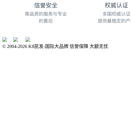
© 2004-
2026
K8凯发-国际大品牌 信誉保障 大额无忧