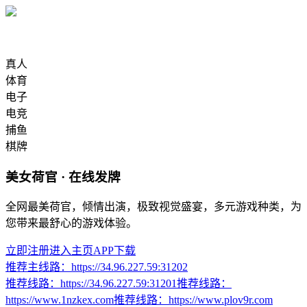
真人
体育
电子
电竞
捕鱼
棋牌
美女荷官 · 在线发牌
全网最美荷官，倾情出演，极致视觉盛宴，多元游戏种类，为
您带来最舒心的游戏体验。
立即注册
进入主页
APP下载
推荐主线路：
https://34.96.227.59:31202
推荐线路：
https://34.96.227.59:31201
推荐线路：
https://www.1nzkex.com
推荐线路：
https://www.plov9r.com