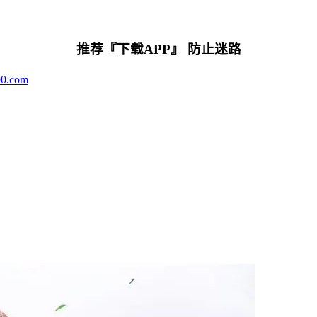
推荐『下载APP』 防止迷路
00.com