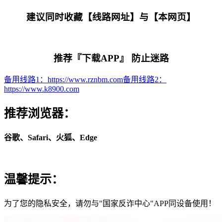
建议同时收藏【线路网址】与【本网页】
推荐『下载APP』 防止迷路
备用线路
1
：
https://www.rznbm.com
备用线路
2
：
https://www.k8900.com
推荐浏览器：
谷歌、Safari、火狐、Edge
温馨提示：
为了您的隐私安全，请勿与"国家反诈中心"APP同设备使用！