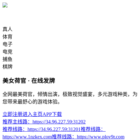
真人
体育
电子
电竞
捕鱼
棋牌
美女荷官 · 在线发牌
全网最美荷官，倾情出演，极致视觉盛宴，多元游戏种类，为
您带来最舒心的游戏体验。
立即注册
进入主页
APP下载
推荐主线路：
https://34.96.227.59:31202
推荐线路：
https://34.96.227.59:31201
推荐线路：
https://www.1nzkex.com
推荐线路：
https://www.plov9r.com