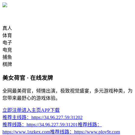
真人
体育
电子
电竞
捕鱼
棋牌
美女荷官 · 在线发牌
全网最美荷官，倾情出演，极致视觉盛宴，多元游戏种类，为
您带来最舒心的游戏体验。
立即注册
进入主页
APP下载
推荐主线路：
https://34.96.227.59:31202
推荐线路：
https://34.96.227.59:31201
推荐线路：
https://www.1nzkex.com
推荐线路：
https://www.plov9r.com