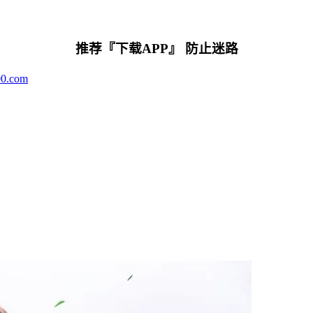
推荐『下载APP』 防止迷路
00.com