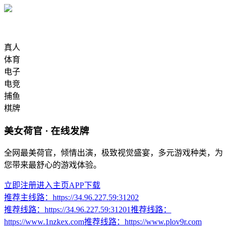
真人
体育
电子
电竞
捕鱼
棋牌
美女荷官 · 在线发牌
全网最美荷官，倾情出演，极致视觉盛宴，多元游戏种类，为
您带来最舒心的游戏体验。
立即注册
进入主页
APP下载
推荐主线路：
https://34.96.227.59:31202
推荐线路：
https://34.96.227.59:31201
推荐线路：
https://www.1nzkex.com
推荐线路：
https://www.plov9r.com