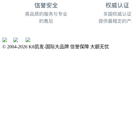
© 2004-
2026
K8凯发-国际大品牌 信誉保障 大额无忧