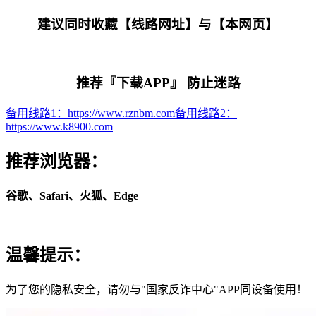
建议同时收藏【线路网址】与【本网页】
推荐『下载APP』 防止迷路
备用线路
1
：
https://www.rznbm.com
备用线路
2
：
https://www.k8900.com
推荐浏览器：
谷歌、Safari、火狐、Edge
温馨提示：
为了您的隐私安全，请勿与"国家反诈中心"APP同设备使用！