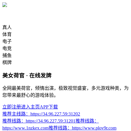
真人
体育
电子
电竞
捕鱼
棋牌
美女荷官 · 在线发牌
全网最美荷官，倾情出演，极致视觉盛宴，多元游戏种类，为
您带来最舒心的游戏体验。
立即注册
进入主页
APP下载
推荐主线路：
https://34.96.227.59:31202
推荐线路：
https://34.96.227.59:31201
推荐线路：
https://www.1nzkex.com
推荐线路：
https://www.plov9r.com