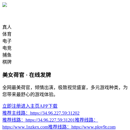
真人
体育
电子
电竞
捕鱼
棋牌
美女荷官 · 在线发牌
全网最美荷官，倾情出演，极致视觉盛宴，多元游戏种类，为
您带来最舒心的游戏体验。
立即注册
进入主页
APP下载
推荐主线路：
https://34.96.227.59:31202
推荐线路：
https://34.96.227.59:31201
推荐线路：
https://www.1nzkex.com
推荐线路：
https://www.plov9r.com