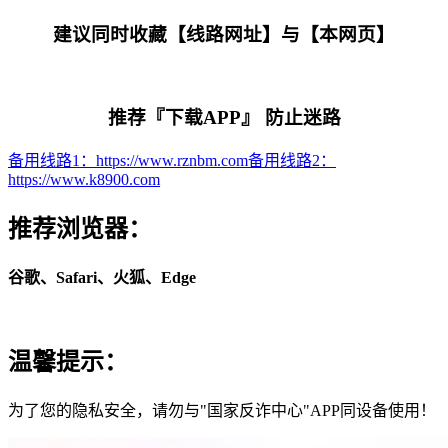
建议同时收藏【线路网址】与【本网页】
推荐『下载APP』 防止迷路
备用线路
1
：
https://www.rznbm.com
备用线路
2
：
https://www.k8900.com
推荐浏览器：
谷歌、Safari、火狐、Edge
温馨提示：
为了您的隐私安全，请勿与"国家反诈中心"APP同设备使用！